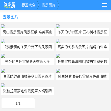
标签大全
雪景图片
雪景图片
高山雪景图片风景壁纸 唯美高山
冬天的杉树图片 云杉树林雪景壁
风景图片
纸图片
银装素裹的冬天户外下雪风景图
真实的冬季雪景图片|皑皑白雪唯
片
美风景图片
苍茫的白色雪景冬天壁纸大全
冬季雪原高清图片|被白雪覆盖的
草原风景
白雪皑皑高清唯美冬日雪景图片
纯白好看唯美的雪景景色高清壁
纸图片
张柏芝晒豪宅雪景男声入镜引猜
测，装修风格与旧居大不一样
1/1