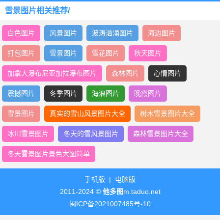
雪景图片相关推荐/
白色图片
风景图片
波涛汹涌图片
海边图片
打包图片
雪景图片
雪花图片
秋天图片
加拿大瀑布尼亚加拉瀑布图片
森林图片
心情图片
震撼图片
冬季图片
海浪图片
晚霞图片
雪景图片
真实的雪山风景图片大全
树木雪景图片大全
冰川雪景图片
冬天的雪风景图片
森林雪景图片大全
冬天雪景图片景色大图简单
手机版
|
电脑版
2011-2024 ©
他多图
m.taduo.net
闽ICP备2021007485号-10