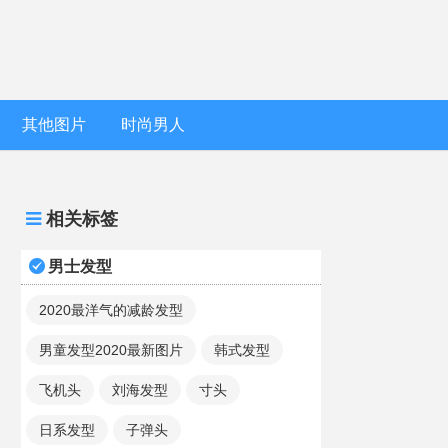
其他图片
时尚男人
相关标签
男士发型
2020最洋气的减龄发型
男童发型2020最新图片
韩式发型
飞机头
刘海发型
寸头
日系发型
子弹头