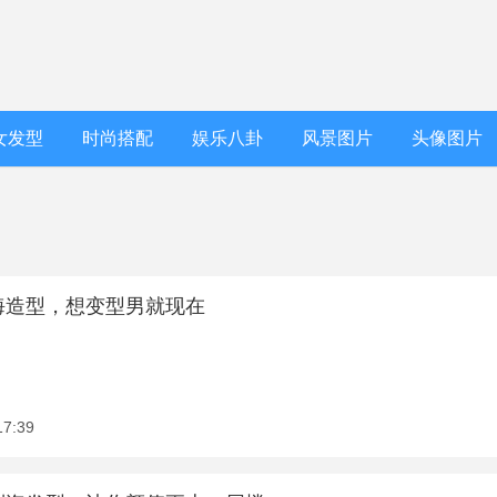
女发型
时尚搭配
娱乐八卦
风景图片
头像图片
海造型，想变型男就现在
17:39