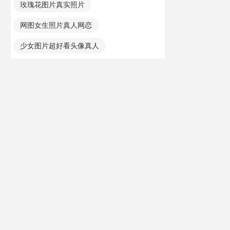
玫瑰花图片真实照片
网图女生照片真人网恋
少女图片超好看头像真人