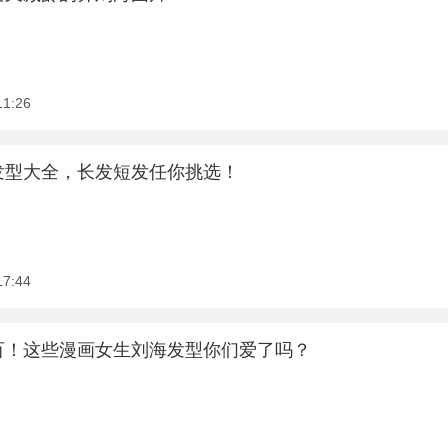
11:26
发型大全，长发短发任你挑选！
17:44
百！这些漫画女生刘海发型你们爱了吗？