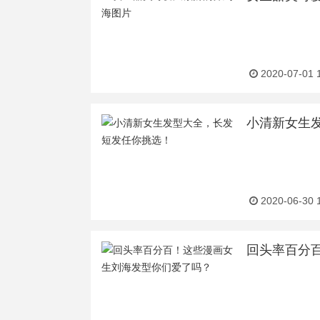
2020-07-01 
小清新女生
2020-06-30 
回头率百分