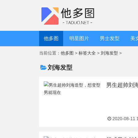
他多图
明星图片
男士发型
美
当前位置：
他多图
>
标签大全
>
刘海发型
>
刘海发型
男生超帅刘
2020-08-11 