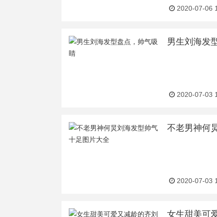
2020-07-06 
男生刘海发
2020-07-03 
不老男神何
2020-07-03 
女生甜美可