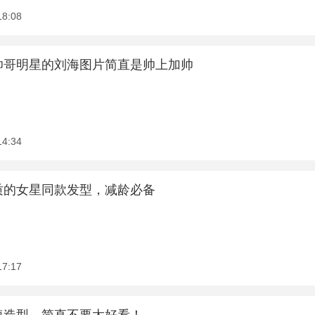
18:08
帅哥明星的刘海图片简直是帅上加帅
14:34
质的女星同款发型，减龄必备
17:17