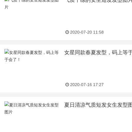
气质干练的女生短发发型图
2020-07-20 11:58
女星同款春夏发型，码上等
2020-07-16 17:27
夏日清凉气质短发女生发型