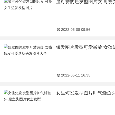
显可爱的短发型图片女 可爱
2022-06-08 09:56
短发图片发型可爱减龄 女孩
2022-05-11 16:35
女生短发发型图片帅气鲻鱼头