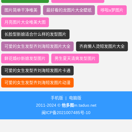
图片简单干净唯美
最好看的龙图片大全壁纸
哆啦a梦图片
月亮图片大全唯美大图
长脸型新娘适合什么样的发型图片
可爱的女生发型齐刘海短发图片大全
齐肩懒人烫短发图片大全
鲜花婚纱新娘发型图片
男生夏天清爽发型图片
可爱的女生发型齐刘海短发图片卡通
可爱的女生发型齐刘海短发图片动漫
手机版
|
电脑版
2011-2024 ©
他多图
m.taduo.net
闽ICP备2021007485号-10