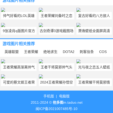
游戏图片
相关推荐
帅气好看的LOL英雄
王者荣耀刘备时之恋
复古好看的八方旅人
联盟奥德赛吉格斯皮
头像 王者荣耀刘备头
高清游戏人物图片曝
9张凌肖q版图片官方
古剑奇谭3游戏截图场
萧逸壁纸全面屏高清
肤效果图片
像帅气图片
光
大全 恋与制作人凌肖
景壁纸图片
图片 萧逸壁纸横屏图
游戏图片
相关推荐
q版卡通图
片大全
英雄联盟
王者荣耀
绝地求生
DOTA2
刺客信条
COS
王者荣耀高渐离帅气
王者干将莫邪帅气头
光与夜之恋五人壁纸
头像 2024最新版高渐
像最新版 2024干将游
可爱动漫2024最新版
可爱的蔡文姬王者荣
2024王者荣耀孙悟空
王者荣耀干将莫邪情
离Q版头像
戏头像图片大全
耀图片 蔡文姬王者荣
图片至尊宝皮肤壁纸
头8张 王者荣耀干将
手机版
|
电脑版
耀高清壁纸
莫邪头像Q版
2011-2024 ©
他多图
m.taduo.net
闽ICP备2021007485号-10