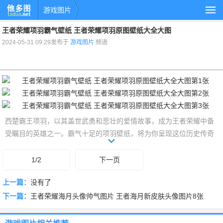
游戏图片
王者荣耀项羽霸气壁纸 王者荣耀项羽原图壁纸大全大图
2024-05-31 09:29发布于
游戏图片
频道
西楚霸王项羽，以其盖世武勇和悲壮的爱情故事，成为王者荣耀中备
受瞩目的英雄之一。霸气十足的项羽壁纸，将为你呈现这位历史传奇
人物的豪情壮志与王者风范。无论是怒目圆睁的战场杀神，还是柔情
似水的深情霸王，都能在项羽壁纸中找到最能触动你内心的那一面。
1/2
下一页
上一篇：
没有了
下一篇：
王者荣耀海月头像帅气图片 王者海月新皮肤头像图片8张