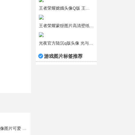
王者荣耀嫦娥头像Q版 王者嫦娥头像可爱动漫
王者荣耀蒙犽图片高清壁纸 2024年蒙犽新皮肤图片
光夜官方陆沉q版头像 光与夜之恋陆沉头像欣赏
游戏图片标签推荐
王者荣耀海月头像图片可爱 王者荣耀海月头像动漫