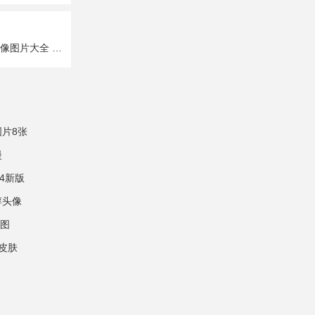
王者荣耀黄忠头像图片大全 2024王者荣耀黄忠q版头像
片8张
漫
4新版
惇头像
萌图
皮肤