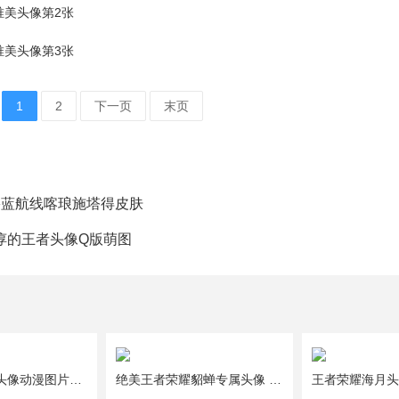
1
2
下一页
末页
碧蓝航线喀琅施塔得皮肤
惇的王者头像Q版萌图
王者荣耀哪吒头像动漫图片大全 王者荣耀哪吒头像q版
绝美王者荣耀貂蝉专属头像 8张超好看的貂蝉头像图片