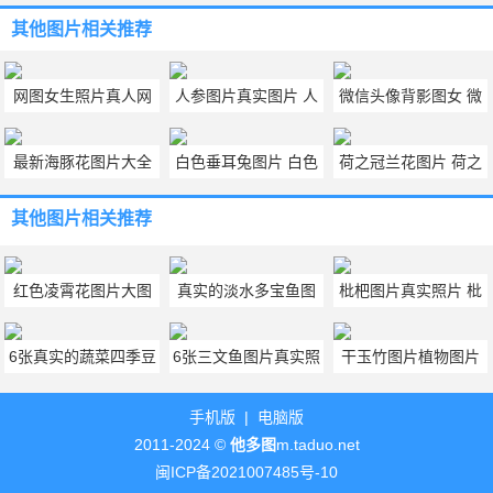
其他图片
相关推荐
网图女生照片真人网
人参图片真实图片 人
微信头像背影图女 微
恋 网图女生真人高清
参图片植物图片大全
信头像有气质的图片
最新海豚花图片大全
白色垂耳兔图片 白色
荷之冠兰花图片 荷之
图片
大图 海豚花的照片
垂耳兔图片可爱
冠兰花图片欣赏
其他图片
相关推荐
红色凌霄花图片大图
真实的淡水多宝鱼图
枇杷图片真实照片 枇
大全 红色凌霄花图片
片 6张富贵多宝鱼图
杷图片大全大图
6张真实的蔬菜四季豆
6张三文鱼图片真实照
干玉竹图片植物图片
真实照片
片精选
图片 四季豆图片实拍
片 整条三文鱼图片高
中药材玉竹图片真实
手机版
|
电脑版
大全分享
清大全
图
2011-2024 ©
他多图
m.taduo.net
闽ICP备2021007485号-10