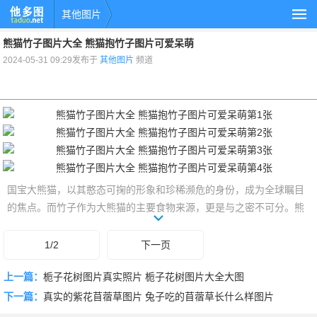
其他图片
熊猫竹子图片大全 熊猫抱竹子图片可爱呆萌
2024-05-31 09:29发布于
其他图片
频道
国宝大熊猫，以其憨态可掬的形象和珍稀濒危的身份，成为全球瞩目
的焦点。而竹子作为大熊猫的主要食物来源，更是与之密不可分。熊
猫竹子图片大全，将带你领略这一对自然界最佳拍档的温馨与和谐。
无论是津津有味地啃食竹笋的大熊猫，还是郁郁葱葱的竹林美景，都
1/2
下一页
能在熊猫竹子图片中找到最能治愈你心灵的画面。
上一篇：
栀子花树图片真实照片 栀子花树图片大全大图
下一篇：
真实的紫花苜蓿草图片 兔子吃的苜蓿草长什么样图片