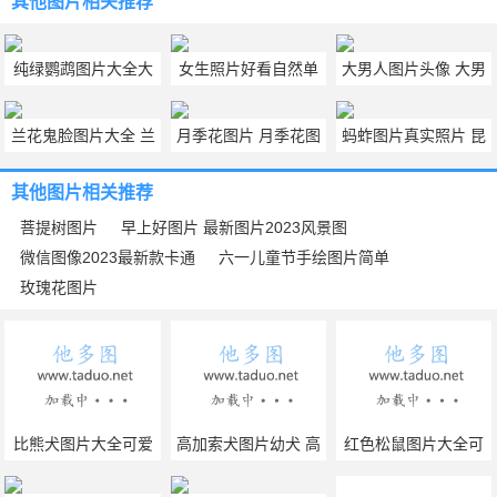
其他图片
相关推荐
纯绿鹦鹉图片大全大
女生照片好看自然单
大男人图片头像 大男
图 纯绿鹦鹉图片欣赏
纯 女生照片真实可爱
人图片中国
兰花鬼脸图片大全 兰
月季花图片 月季花图
蚂蚱图片真实照片 昆
花鬼脸图片大全大图
片唯美清新图片
虫蚂蚱图片大全
其他图片
相关推荐
菩提树图片
早上好图片 最新图片2023风景图
微信图像2023最新款卡通
六一儿童节手绘图片简单
玫瑰花图片
红色松鼠图片大全可
爱大图 8张红色的松
杜宾犬图片帅气 杜宾
鼠真实图片
比熊犬图片大全可爱
高加索犬图片幼犬 高
犬图片帅气可爱
全集 最新比熊美容造
加索犬图片幼犬大全
蓝色金丝熊图片大全