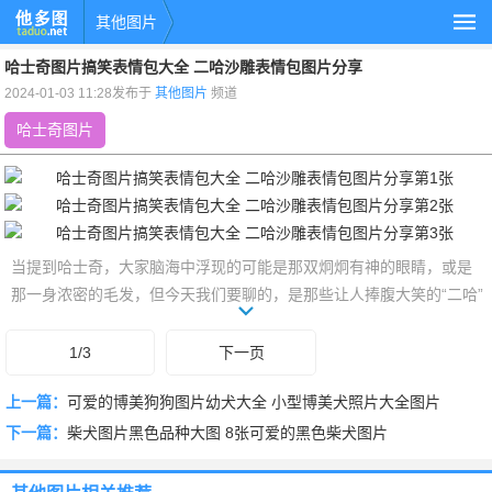
其他图片
哈士奇图片搞笑表情包大全 二哈沙雕表情包图片分享
2024-01-03 11:28发布于
其他图片
频道
哈士奇图片
当提到哈士奇，大家脑海中浮现的可能是那双炯炯有神的眼睛，或是
那一身浓密的毛发，但今天我们要聊的，是那些让人捧腹大笑的“二哈”
搞笑表情包。这些表情包，将哈士奇那种呆萌、沙雕的天性展现得淋
漓尽致，让人忍俊不禁。那么，就让我们一起来欣赏一下这些让人笑
1/3
下一页
出腹肌的“二哈”表情包吧！
上一篇：
可爱的博美狗狗图片幼犬大全 小型博美犬照片大全图片
下一篇：
柴犬图片黑色品种大图 8张可爱的黑色柴犬图片