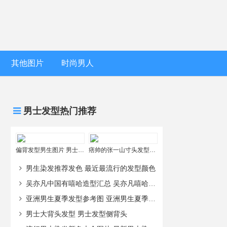
其他图片
时尚男人
男士发型热门推荐
偏背发型男生图片 男士斜后背发型
痞帅的张一山寸头发型图片 最新张一山头发造型图片欣赏
男生染发推荐发色 最近最流行的发型颜色
吴亦凡中国有嘻哈造型汇总 吴亦凡嘻哈风格叫什么
亚洲男生夏季发型参考图 亚洲男生夏季发型参考图片
男士大背头发型 男士发型侧背头