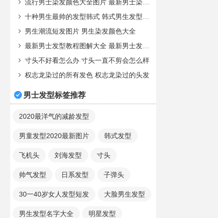
流行男士染发颜色大全图片 最新男士染发颜色大全
十种男生最帅的发型韩式 韩式男生发型图片大全
男生潮流短发图片 男生染发颜色大全
最新男士发型教程图解大全 最新男士发型教程图解图
寸头不好看怎么办 寸头一直不剪会怎么样
权志龙染过的所有发色 权志龙染过的头发
男士发型标签推荐
2020最洋气的减龄发型
男童发型2020最新图片
韩式发型
飞机头
刘海发型
寸头
帅气发型
日系发型
子弹头
30一40岁女人发型短发
大脸男生发型
男生发型名字大全
明星发型