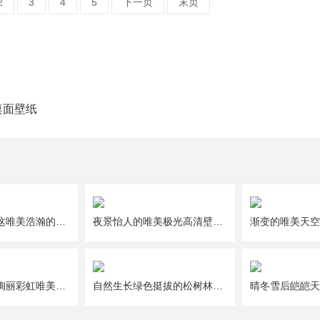
2
3
4
5
下一页
末页
桌面壁纸
仰望夜空欣赏这唯美浩瀚的星空风景图片
夜景怡人的唯美极光高清壁纸图片
能带来好运的绚丽彩虹唯美风景图片
自然生长绿色挺拔的松树林唯美风景图片