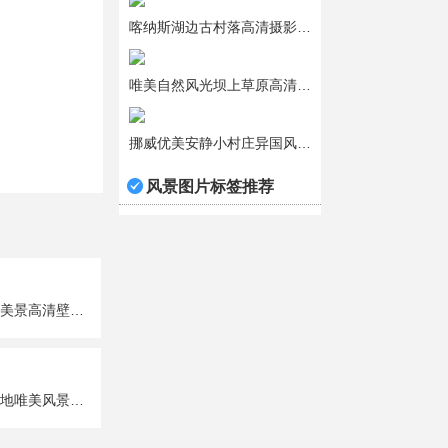
喀纳斯湖边古村落高清摄影图片
唯美自然风光坝上草原高清图片
挪威优美安静小村庄异国风光摄影图片
风景图片标签推荐
渐变的唯美天空美景高清壁纸图片
晴冬雪后皑皑天地唯美风景图片大全