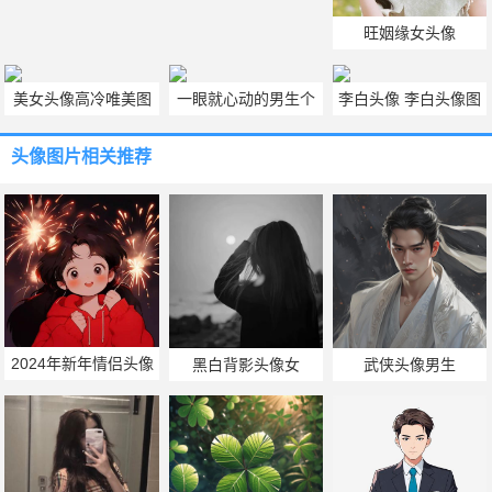
旺姻缘女头像
美女头像高冷唯美图
一眼就心动的男生个
李白头像 李白头像图
片 美女头像高冷女神
性高冷微信高清头像
片帅气
头像图片
相关推荐
图片
2024年新年情侣头像
黑白背影头像女
武侠头像男生