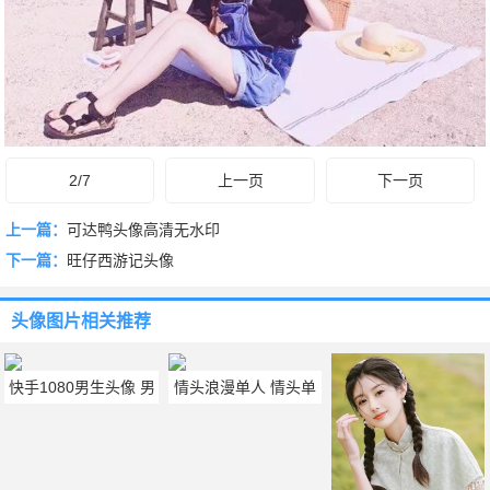
2/7
上一页
下一页
上一篇：
可达鸭头像高清无水印
下一篇：
旺仔西游记头像
头像图片
相关推荐
快手1080男生头像 男
情头浪漫单人 情头单
人专用头像图片
人唯美简约