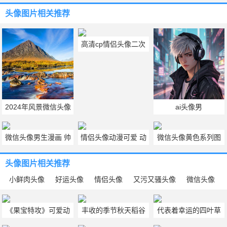
头像图片
相关推荐
高清cp情侣头像二次
元 情侣头像图片2023
年最新头像
2024年风景微信头像
ai头像男
微信头像男生漫画 帅
情侣头像动漫可爱 动
微信头像黄色系列图
气冷酷男生头像动漫
漫cp头像情侣不明显
片 微信头像黄色背景
头像图片
相关推荐
图
小鲜肉头像
好运头像
情侣头像
又污又骚头像
微信头像
《果宝特攻》可爱动
丰收的季节秋天稻谷
代表着幸运的四叶草
画头像图片
唯美微信头像图片
小清新微信头像图片