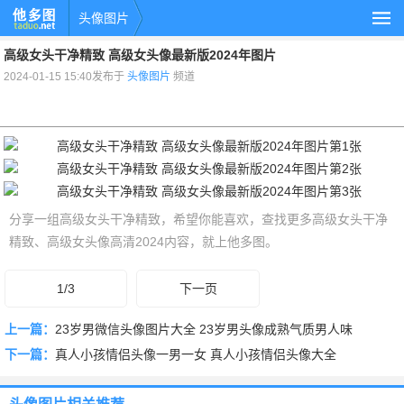
头像图片
高级女头干净精致 高级女头像最新版2024年图片
2024-01-15 15:40发布于
头像图片
频道
分享一组高级女头干净精致，希望你能喜欢，查找更多高级女头干净
精致、高级女头像高清2024内容，就上他多图。
1/3
下一页
上一篇：
23岁男微信头像图片大全 23岁男头像成熟气质男人味
下一篇：
真人小孩情侣头像一男一女 真人小孩情侣头像大全