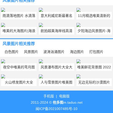
风景图片
相关推荐
雨滴落地图片 水滴落
意大利威尼斯最著名
11月精选唯美清新的
下的图片
的广场|意大利威尼斯
花卉风景手机壁纸图
唯美的大海图片|海浪
航拍超美海岸线高清
夕阳海边风景图片-海
介绍
片大全
的图案
风景壁纸图片
边太阳图片风景图片
风景图片
相关推荐
白色图片
风景图片
波涛汹涌图片
海边图片
打包图片
夜空中唯美的弯月图
风景瀑布图片大全大
唯美鲜花背景图 2022
片 夜晚弯月图片
自然（瀑布风景图片
最新鲜花高清图片壁
火山喷发图片大全
人与雪景图片唯美图
无边无际的沙漠图片
大全）
纸
（喷发过后的火山山
片（雪景和人的图
沙漠里的图片
手机版
|
电脑版
体外形图）
片）
2011-2024 ©
他多图
m.taduo.net
闽ICP备2021007485号-10