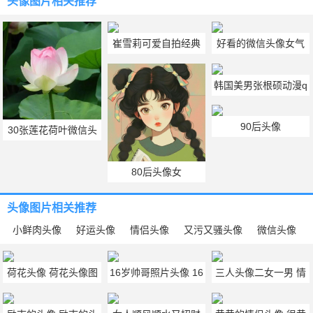
头像图片
相关推荐
崔雪莉可爱自拍经典
好看的微信头像女气
微信头像
质 好看的微信头像女
韩国美男张根硕动漫q
气质女神
版头像图片
90后头像
30张莲花荷叶微信头
像
80后头像女
头像图片
相关推荐
小鲜肉头像
好运头像
情侣头像
又污又骚头像
微信头像
荷花头像 荷花头像图
16岁帅哥照片头像 16
三人头像二女一男 情
片微信
岁帅哥照片头像真实
侣闺蜜三人头像二女