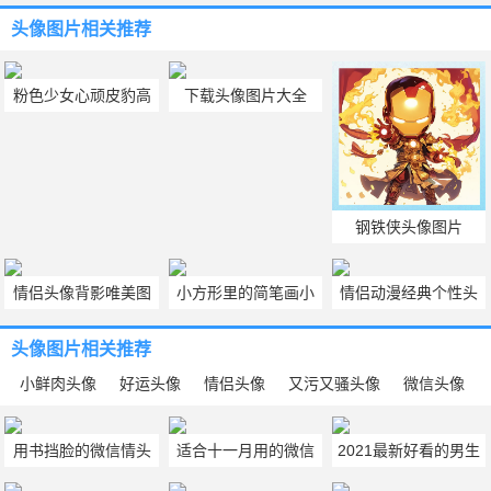
头像图片
相关推荐
粉色少女心顽皮豹高
下载头像图片大全
清背景图电脑壁纸
钢铁侠头像图片
情侣头像背影唯美图
小方形里的简笔画小
情侣动漫经典个性头
片 情侣头像背影唯美
人情头_鱼缸里的小人
像大全
头像图片
相关推荐
一对真人版
男女情侣手绘头像图
小鲜肉头像
好运头像
情侣头像
又污又骚头像
微信头像
片
用书挡脸的微信情头
适合十一月用的微信
2021最新好看的男生
丨来日方长 我们带着
头像图片简单干净好
微信头像图片