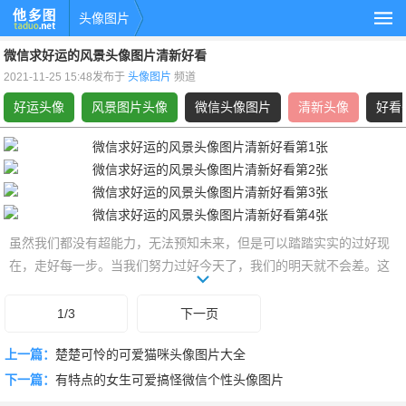
头像图片
微信求好运的风景头像图片清新好看
2021-11-25 15:48发布于
头像图片
频道
好运头像
风景图片头像
微信头像图片
清新头像
好看
虽然我们都没有超能力，无法预知未来，但是可以踏踏实实的过好现
在，走好每一步。当我们努力过好今天了，我们的明天就不会差。这
是一组微信求好运的风景头像图片清新好看。欢迎分享给你的朋友。
了解更多好运头像,风景图片头像,微信头像图片,清新头像,好看头像,风
1/3
下一页
景头像相关的头像图片，就上他多图头像图片栏目。
上一篇：
楚楚可怜的可爱猫咪头像图片大全
下一篇：
有特点的女生可爱搞怪微信个性头像图片